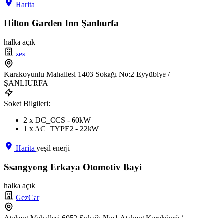
Harita
Hilton Garden Inn Şanlıurfa
halka açık
zes
Karakoyunlu Mahallesi 1403 Sokağı No:2 Eyyübiye /
ŞANLIURFA
Soket Bilgileri:
2 x DC_CCS - 60kW
1 x AC_TYPE2 - 22kW
Harita
yeşil enerji
Ssangyong Erkaya Otomotiv Bayi
halka açık
GezCar
Atakent Mahallesi 6052 Sokağı No:1 Atakent Karaköprü /