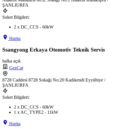
ŞANLIURFA
Soket Bilgileri:
2 x DC_CCS - 60kW
Harita
Ssangyong Erkaya Otomotiv Teknik Servis
halka açık
GezCar
8728 Caddesi 8728 Sokağı No:20 Kadıkendi Eyyübiye /
ŞANLIURFA
Soket Bilgileri:
2 x DC_CCS - 60kW
1 x AC_TYPE2 - 11kW
Harita