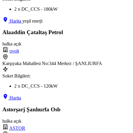
2 x DC_CCS - 180kW
Harita
yeşil enerji
Alaaddin Çataltaş Petrol
halka açık
ovolt
Karşıyaka Mahallesi No:344 Merkez / ŞANLIURFA
Soket Bilgileri:
2 x DC_CCS - 120kW
Harita
Astorşarj Şanlıurfa Osb
halka açık
ASTOR