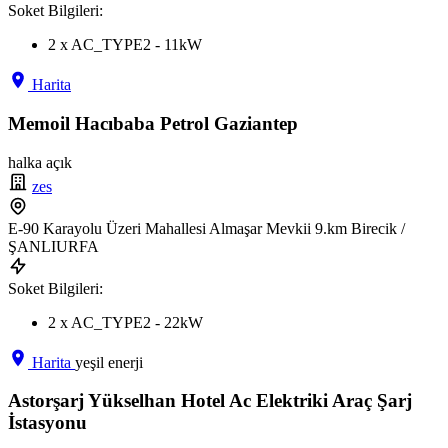
Soket Bilgileri:
2 x AC_TYPE2 - 11kW
Harita
Memoil Hacıbaba Petrol Gaziantep
halka açık
zes
E-90 Karayolu Üzeri Mahallesi Almaşar Mevkii 9.km Birecik /
ŞANLIURFA
Soket Bilgileri:
2 x AC_TYPE2 - 22kW
Harita
yeşil enerji
Astorşarj Yükselhan Hotel Ac Elektriki Araç Şarj
İstasyonu