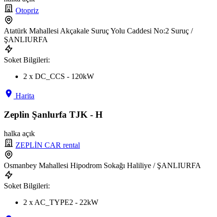
Otopriz
Atatürk Mahallesi Akçakale Suruç Yolu Caddesi No:2 Suruç /
ŞANLIURFA
Soket Bilgileri:
2 x DC_CCS - 120kW
Harita
Zeplin Şanlurfa TJK - H
halka açık
ZEPLİN CAR rental
Osmanbey Mahallesi Hipodrom Sokağı Haliliye / ŞANLIURFA
Soket Bilgileri:
2 x AC_TYPE2 - 22kW