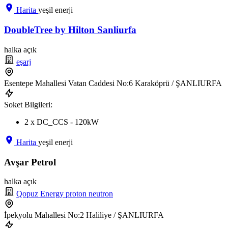
Harita
yeşil enerji
DoubleTree by Hilton Sanliurfa
halka açık
eşarj
Esentepe Mahallesi Vatan Caddesi No:6 Karaköprü / ŞANLIURFA
Soket Bilgileri:
2 x DC_CCS - 120kW
Harita
yeşil enerji
Avşar Petrol
halka açık
Qopuz Energy proton neutron
İpekyolu Mahallesi No:2 Haliliye / ŞANLIURFA