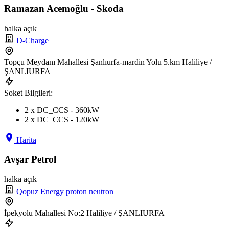
Ramazan Acemoğlu - Skoda
halka açık
D-Charge
Topçu Meydanı Mahallesi Şanlıurfa-mardin Yolu 5.km Haliliye /
ŞANLIURFA
Soket Bilgileri:
2 x DC_CCS - 360kW
2 x DC_CCS - 120kW
Harita
Avşar Petrol
halka açık
Qopuz Energy proton neutron
İpekyolu Mahallesi No:2 Haliliye / ŞANLIURFA