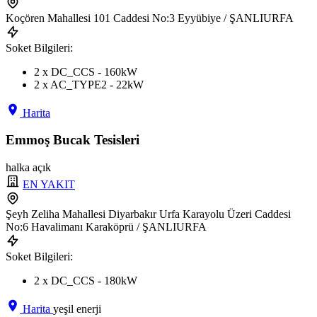
Koçören Mahallesi 101 Caddesi No:3 Eyyübiye / ŞANLIURFA
Soket Bilgileri:
2 x DC_CCS - 160kW
2 x AC_TYPE2 - 22kW
Harita
Emmoş Bucak Tesisleri
halka açık
EN YAKIT
Şeyh Zeliha Mahallesi Diyarbakır Urfa Karayolu Üzeri Caddesi
No:6 Havalimanı Karaköprü / ŞANLIURFA
Soket Bilgileri:
2 x DC_CCS - 180kW
Harita
yeşil enerji