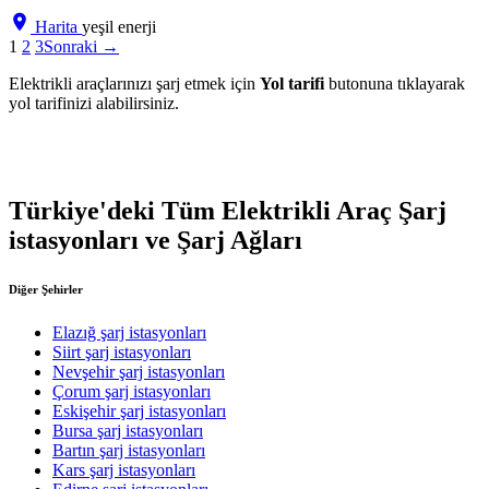
Harita
yeşil enerji
1
2
3
Sonraki →
Elektrikli araçlarınızı şarj etmek için
Yol tarifi
butonuna tıklayarak
yol tarifinizi alabilirsiniz.
Türkiye'deki Tüm Elektrikli Araç Şarj
istasyonları ve Şarj Ağları
Diğer Şehirler
Elazığ şarj istasyonları
Siirt şarj istasyonları
Nevşehir şarj istasyonları
Çorum şarj istasyonları
Eskişehir şarj istasyonları
Bursa şarj istasyonları
Bartın şarj istasyonları
Kars şarj istasyonları