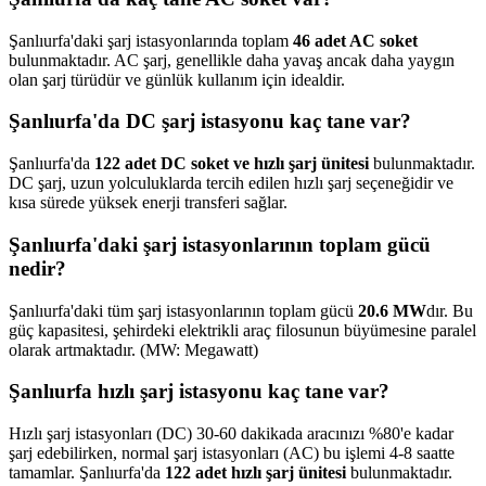
Şanlıurfa'daki şarj istasyonlarında toplam
46 adet AC soket
bulunmaktadır. AC şarj, genellikle daha yavaş ancak daha yaygın
olan şarj türüdür ve günlük kullanım için idealdir.
Şanlıurfa'da DC şarj istasyonu kaç tane var?
Şanlıurfa'da
122 adet DC soket ve hızlı şarj ünitesi
bulunmaktadır.
DC şarj, uzun yolculuklarda tercih edilen hızlı şarj seçeneğidir ve
kısa sürede yüksek enerji transferi sağlar.
Şanlıurfa'daki şarj istasyonlarının toplam gücü
nedir?
Şanlıurfa'daki tüm şarj istasyonlarının toplam gücü
20.6 MW
dır. Bu
güç kapasitesi, şehirdeki elektrikli araç filosunun büyümesine paralel
olarak artmaktadır. (MW: Megawatt)
Şanlıurfa hızlı şarj istasyonu kaç tane var?
Hızlı şarj istasyonları (DC) 30-60 dakikada aracınızı %80'e kadar
şarj edebilirken, normal şarj istasyonları (AC) bu işlemi 4-8 saatte
tamamlar. Şanlıurfa'da
122 adet hızlı şarj ünitesi
bulunmaktadır.