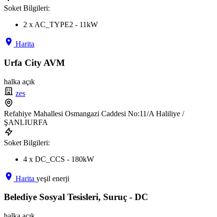
Soket Bilgileri:
2 x AC_TYPE2 - 11kW
Harita
Urfa City AVM
halka açık
zes
Refahiye Mahallesi Osmangazi Caddesi No:11/A Haliliye /
ŞANLIURFA
Soket Bilgileri:
4 x DC_CCS - 180kW
Harita
yeşil enerji
Belediye Sosyal Tesisleri, Suruç - DC
halka açık