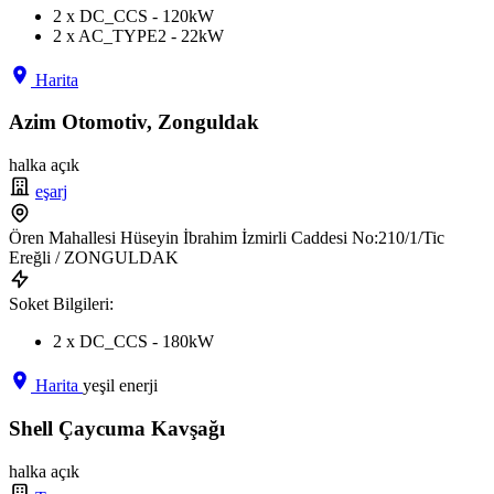
2 x DC_CCS - 120kW
2 x AC_TYPE2 - 22kW
Harita
Azim Otomotiv, Zonguldak
halka açık
eşarj
Ören Mahallesi Hüseyin İbrahim İzmirli Caddesi No:210/1/Tic
Ereğli / ZONGULDAK
Soket Bilgileri:
2 x DC_CCS - 180kW
Harita
yeşil enerji
Shell Çaycuma Kavşağı
halka açık