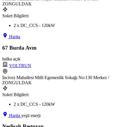
ZONGULDAK
Soket Bilgileri:
2 x DC_CCS - 120kW
Harita
67 Burda Avm
halka açık
VOLTRUN
İncivez Mahallesi Milli Egemenlik Sokağı No:130 Merkez /
ZONGULDAK
Soket Bilgileri:
2 x DC_CCS - 120kW
Harita
yeşil enerji
Neslişah Restoran