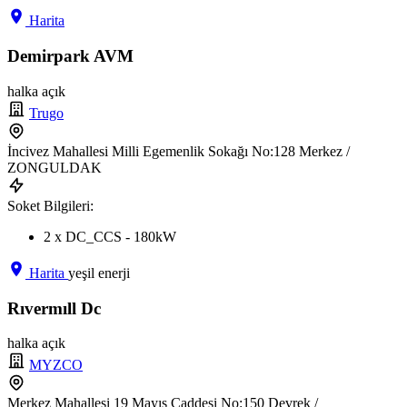
Harita
Demirpark AVM
halka açık
Trugo
İncivez Mahallesi Milli Egemenlik Sokağı No:128 Merkez /
ZONGULDAK
Soket Bilgileri:
2 x DC_CCS - 180kW
Harita
yeşil enerji
Rıvermıll Dc
halka açık
MYZCO
Merkez Mahallesi 19 Mayıs Caddesi No:150 Devrek /