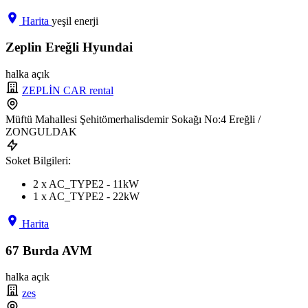
Harita
yeşil enerji
Zeplin Ereğli Hyundai
halka açık
ZEPLİN CAR rental
Müftü Mahallesi Şehitömerhalisdemir Sokağı No:4 Ereğli /
ZONGULDAK
Soket Bilgileri:
2 x AC_TYPE2 - 11kW
1 x AC_TYPE2 - 22kW
Harita
67 Burda AVM
halka açık
zes