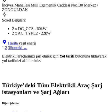
İncivez Mahallesi Milli Egemenlik Caddesi No:130 Merkez /
ZONGULDAK
Soket Bilgileri:
2 x DC_CCS - 60kW
2 x AC_TYPE2 - 22kW
Harita
yeşil enerji
1
2
3
Sonraki →
Elektrikli araçlarınızı şarj etmek için
Yol tarifi
butonuna tıklayarak
yol tarifinizi alabilirsiniz.
Türkiye'deki Tüm Elektrikli Araç Şarj
istasyonları ve Şarj Ağları
Diğer Şehirler