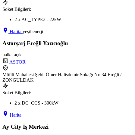
Soket Bilgileri:
2 x AC_TYPE2 - 22kW
Harita
yeşil enerji
Astorşarj Ereğli Yazıcıoğlu
halka açık
ASTOR
Müftü Mahallesi Şehit Ömer Halisdemir Sokağı No:34 Ereğli /
ZONGULDAK
Soket Bilgileri:
2 x DC_CCS - 300kW
Harita
Ay City İş Merkezi