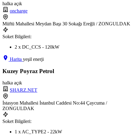
halka açık
oncharge
Müftü Mahallesi Meydan Başı 30 Sokağı Ereğli / ZONGULDAK
Soket Bilgileri:
2 x DC_CCS - 120kW
Harita
yeşil enerji
Kuzey Poyraz Petrol
halka açık
SHARZ.NET
İstasyon Mahallesi İstanbul Caddesi No:44 Çaycuma /
ZONGULDAK
Soket Bilgileri:
1 x AC_TYPE2 - 22kW