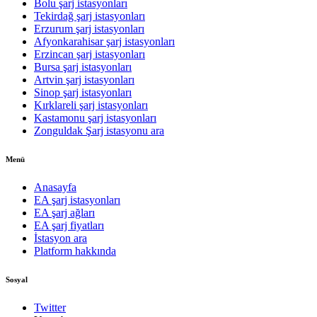
Bolu şarj istasyonları
Tekirdağ şarj istasyonları
Erzurum şarj istasyonları
Afyonkarahisar şarj istasyonları
Erzincan şarj istasyonları
Bursa şarj istasyonları
Artvin şarj istasyonları
Sinop şarj istasyonları
Kırklareli şarj istasyonları
Kastamonu şarj istasyonları
Zonguldak Şarj istasyonu ara
Menü
Anasayfa
EA şarj istasyonları
EA şarj ağları
EA şarj fiyatları
İstasyon ara
Platform hakkında
Sosyal
Twitter