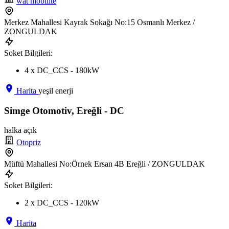
wat mobilite
Merkez Mahallesi Kayrak Sokağı No:15 Osmanlı Merkez /
ZONGULDAK
Soket Bilgileri:
4 x DC_CCS - 180kW
Harita
yeşil enerji
Simge Otomotiv, Ereğli - DC
halka açık
Otopriz
Müftü Mahallesi No:Örnek Ersan 4B Ereğli / ZONGULDAK
Soket Bilgileri:
2 x DC_CCS - 120kW
Harita