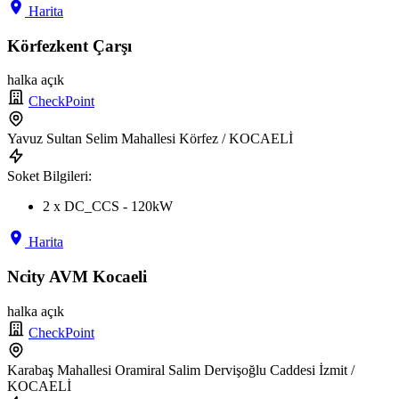
Harita
Körfezkent Çarşı
halka açık
CheckPoint
Yavuz Sultan Selim Mahallesi Körfez / KOCAELİ
Soket Bilgileri:
2 x DC_CCS - 120kW
Harita
Ncity AVM Kocaeli
halka açık
CheckPoint
Karabaş Mahallesi Oramiral Salim Dervişoğlu Caddesi İzmit /
KOCAELİ