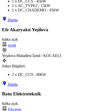
1 x DC_CCS - 45kW
1 x AC_TYPE2 - 15kW
1 x DC_CHADEMO - 45kW
Harita
Efe Akaryakıt Yeşilova
halka açık
ovolt
Yeşilova Mahallesi İzmit / KOCAELİ
Soket Bilgileri:
2 x DC_CCS - 80kW
Harita
Batu Elektroteknik
halka açık
Electrise