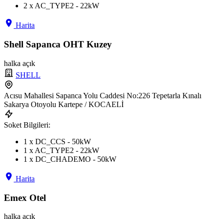
2 x AC_TYPE2 - 22kW
Harita
Shell Sapanca OHT Kuzey
halka açık
SHELL
Acısu Mahallesi Sapanca Yolu Caddesi No:226 Tepetarla Kınalı
Sakarya Otoyolu Kartepe / KOCAELİ
Soket Bilgileri:
1 x DC_CCS - 50kW
1 x AC_TYPE2 - 22kW
1 x DC_CHADEMO - 50kW
Harita
Emex Otel
halka açık