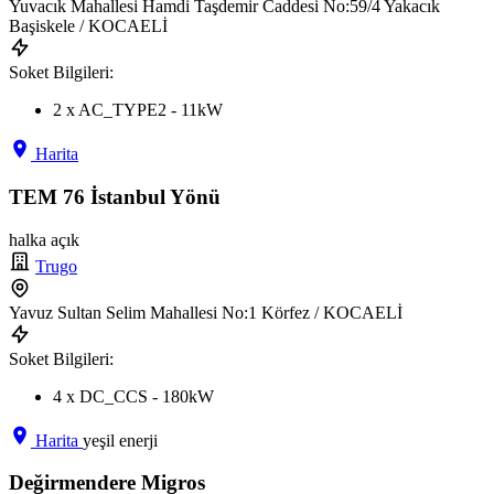
Yuvacık Mahallesi Hamdi Taşdemir Caddesi No:59/4 Yakacık
Başiskele / KOCAELİ
Soket Bilgileri:
2 x AC_TYPE2 - 11kW
Harita
TEM 76 İstanbul Yönü
halka açık
Trugo
Yavuz Sultan Selim Mahallesi No:1 Körfez / KOCAELİ
Soket Bilgileri:
4 x DC_CCS - 180kW
Harita
yeşil enerji
Değirmendere Migros