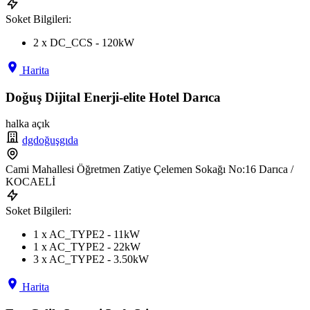
Soket Bilgileri:
2 x DC_CCS - 120kW
Harita
Doğuş Dijital Enerji-elite Hotel Darıca
halka açık
dgdoğuşgıda
Cami Mahallesi Öğretmen Zatiye Çelemen Sokağı No:16 Darıca /
KOCAELİ
Soket Bilgileri:
1 x AC_TYPE2 - 11kW
1 x AC_TYPE2 - 22kW
3 x AC_TYPE2 - 3.50kW
Harita