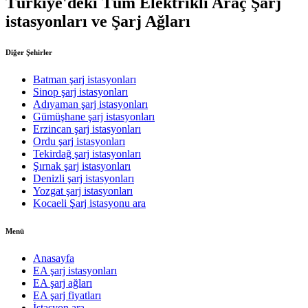
Türkiye'deki Tüm Elektrikli Araç Şarj
istasyonları ve Şarj Ağları
Diğer Şehirler
Batman şarj istasyonları
Sinop şarj istasyonları
Adıyaman şarj istasyonları
Gümüşhane şarj istasyonları
Erzincan şarj istasyonları
Ordu şarj istasyonları
Tekirdağ şarj istasyonları
Şırnak şarj istasyonları
Denizli şarj istasyonları
Yozgat şarj istasyonları
Kocaeli Şarj istasyonu ara
Menü
Anasayfa
EA şarj istasyonları
EA şarj ağları
EA şarj fiyatları
İstasyon ara