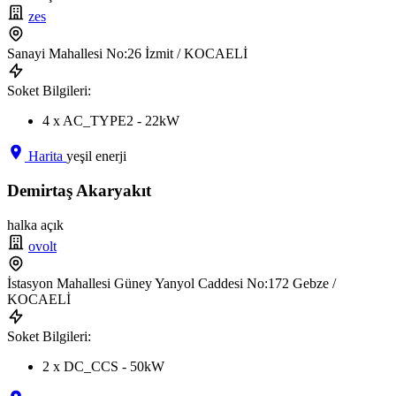
zes
Sanayi Mahallesi No:26 İzmit / KOCAELİ
Soket Bilgileri:
4 x AC_TYPE2 - 22kW
Harita
yeşil enerji
Demirtaş Akaryakıt
halka açık
ovolt
İstasyon Mahallesi Güney Yanyol Caddesi No:172 Gebze /
KOCAELİ
Soket Bilgileri:
2 x DC_CCS - 50kW