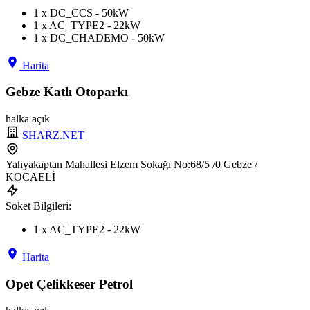
1 x DC_CCS - 50kW
1 x AC_TYPE2 - 22kW
1 x DC_CHADEMO - 50kW
Harita
Gebze Katlı Otoparkı
halka açık
SHARZ.NET
Yahyakaptan Mahallesi Elzem Sokağı No:68/5 /0 Gebze /
KOCAELİ
Soket Bilgileri:
1 x AC_TYPE2 - 22kW
Harita
Opet Çelikkeser Petrol