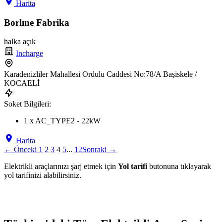
Harita
Borlıne Fabrika
halka açık
Incharge
Karadenizliler Mahallesi Ordulu Caddesi No:78/A Başiskele /
KOCAELİ
Soket Bilgileri:
1 x AC_TYPE2 - 22kW
Harita
← Önceki
1
2
3
4
5
...
12
Sonraki →
Elektrikli araçlarınızı şarj etmek için
Yol tarifi
butonuna tıklayarak
yol tarifinizi alabilirsiniz.