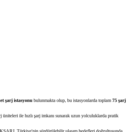
et şarj istasyonu
bulunmakta olup, bu istasyonlarda toplam
75 şarj
arj üniteleri ile hızlı şarj imkanı sunarak uzun yolculuklarda pratik
QUIKŞARJ, Türkiye'nin sürdürülebilir ulaşım hedefleri doğrultusunda