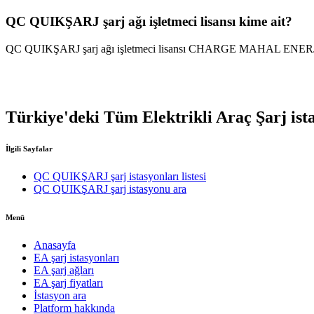
QC QUIKŞARJ şarj ağı işletmeci lisansı kime ait?
QC QUIKŞARJ şarj ağı işletmeci lisansı CHARGE MAHAL ENERJİ A
Türkiye'deki Tüm Elektrikli Araç Şarj ista
İlgili Sayfalar
QC QUIKŞARJ şarj istasyonları listesi
QC QUIKŞARJ şarj istasyonu ara
Menü
Anasayfa
EA şarj istasyonları
EA şarj ağları
EA şarj fiyatları
İstasyon ara
Platform hakkında