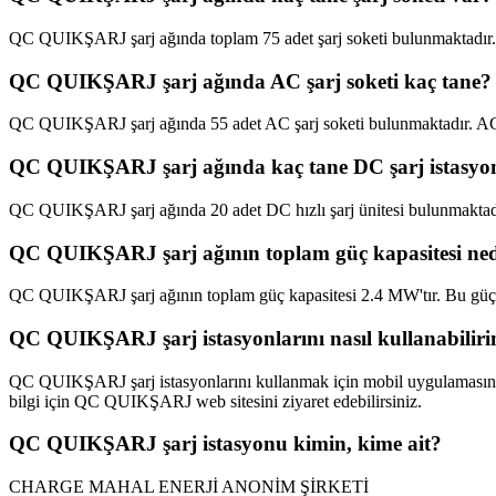
QC QUIKŞARJ şarj ağında toplam 75 adet şarj soketi bulunmaktadır. Bu so
QC QUIKŞARJ şarj ağında AC şarj soketi kaç tane?
QC QUIKŞARJ şarj ağında 55 adet AC şarj soketi bulunmaktadır. AC şa
QC QUIKŞARJ şarj ağında kaç tane DC şarj istasyo
QC QUIKŞARJ şarj ağında 20 adet DC hızlı şarj ünitesi bulunmaktadır.
QC QUIKŞARJ şarj ağının toplam güç kapasitesi ne
QC QUIKŞARJ şarj ağının toplam güç kapasitesi 2.4 MW'tır. Bu güç kap
QC QUIKŞARJ şarj istasyonlarını nasıl kullanabilir
QC QUIKŞARJ şarj istasyonlarını kullanmak için mobil uygulamasını ind
bilgi için QC QUIKŞARJ web sitesini ziyaret edebilirsiniz.
QC QUIKŞARJ şarj istasyonu kimin, kime ait?
CHARGE MAHAL ENERJİ ANONİM ŞİRKETİ