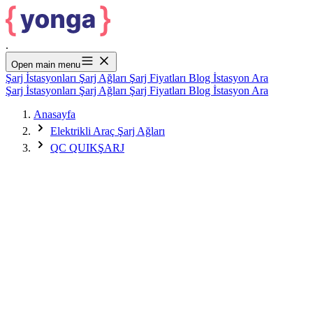
.
Open main menu
Şarj İstasyonları
Şarj Ağları
Şarj Fiyatları
Blog
İstasyon Ara
Şarj İstasyonları
Şarj Ağları
Şarj Fiyatları
Blog
İstasyon Ara
Anasayfa
Elektrikli Araç Şarj Ağları
QC QUIKŞARJ