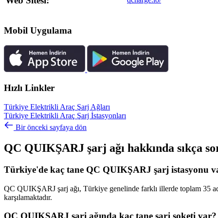
Web Sitesi:
Mobil Uygulama
Hızlı Linkler
Türkiye Elektrikli Araç Şarj Ağları
Türkiye Elektrikli Araç Şarj İstasyonları
Bir önceki sayfaya dön
QC QUIKŞARJ şarj ağı hakkında sıkça sor
Türkiye'de kaç tane QC QUIKŞARJ şarj istasyonu v
QC QUIKŞARJ şarj ağı, Türkiye genelinde farklı illerde toplam 35 adet 
karşılamaktadır.
QC QUIKŞARJ şarj ağında kaç tane şarj soketi var?