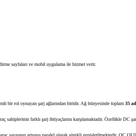
rme sayfaları ve mobil uygulama ile hizmet verir.
li bir rol oynayan şarj ağlarından biridir. Ağ bünyesinde toplam
35 ad
araç sahiplerinin farklı şarj ihtiyaçlarını karşılamaktadır. Özellikle DC ş
i araç sayısının artışına paralel olarak sürekli genişletilmektedir. QC 