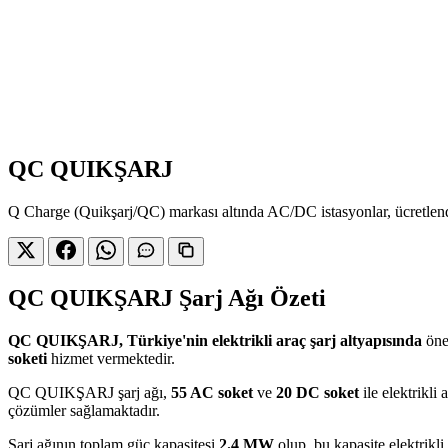
QC QUIKŞARJ
Q Charge (Quikşarj/QC) markası altında AC/DC istasyonlar, ücretlendi
QC QUIKŞARJ Şarj Ağı Özeti
QC QUIKŞARJ, Türkiye'nin elektrikli araç şarj altyapısında
önem
soketi
hizmet vermektedir.
QC QUIKŞARJ şarj ağı,
55 AC soket
ve
20 DC soket
ile elektrikli 
çözümler sağlamaktadır.
Şarj ağının toplam güç kapasitesi
2.4 MW
olup, bu kapasite elektrikl