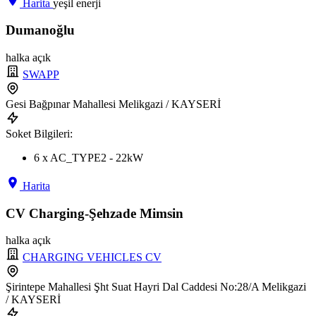
Harita
yeşil enerji
Dumanoğlu
halka açık
SWAPP
Gesi Bağpınar Mahallesi Melikgazi / KAYSERİ
Soket Bilgileri:
6 x AC_TYPE2 - 22kW
Harita
CV Charging-Şehzade Mimsin
halka açık
CHARGING VEHICLES CV
Şirintepe Mahallesi Şht Suat Hayri Dal Caddesi No:28/A Melikgazi
/ KAYSERİ