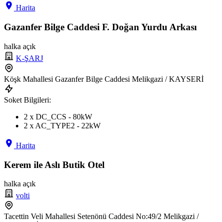
Harita
Gazanfer Bilge Caddesi F. Doğan Yurdu Arkası
halka açık
K-ŞARJ
Köşk Mahallesi Gazanfer Bilge Caddesi Melikgazi / KAYSERİ
Soket Bilgileri:
2 x DC_CCS - 80kW
2 x AC_TYPE2 - 22kW
Harita
Kerem ile Aslı Butik Otel
halka açık
volti
Tacettin Veli Mahallesi Setenönü Caddesi No:49/2 Melikgazi /