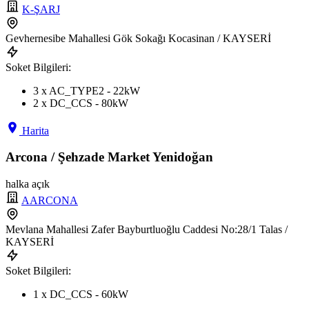
K-ŞARJ
Gevhernesibe Mahallesi Gök Sokağı Kocasinan / KAYSERİ
Soket Bilgileri:
3 x AC_TYPE2 - 22kW
2 x DC_CCS - 80kW
Harita
Arcona / Şehzade Market Yenidoğan
halka açık
AARCONA
Mevlana Mahallesi Zafer Bayburtluoğlu Caddesi No:28/1 Talas /
KAYSERİ
Soket Bilgileri:
1 x DC_CCS - 60kW