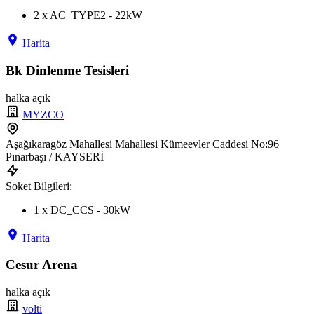
2 x AC_TYPE2 - 22kW
Harita
Bk Dinlenme Tesisleri
halka açık
MYZCO
Aşağıkaragöz Mahallesi Mahallesi Kümeevler Caddesi No:96
Pınarbaşı / KAYSERİ
Soket Bilgileri:
1 x DC_CCS - 30kW
Harita
Cesur Arena
halka açık
volti