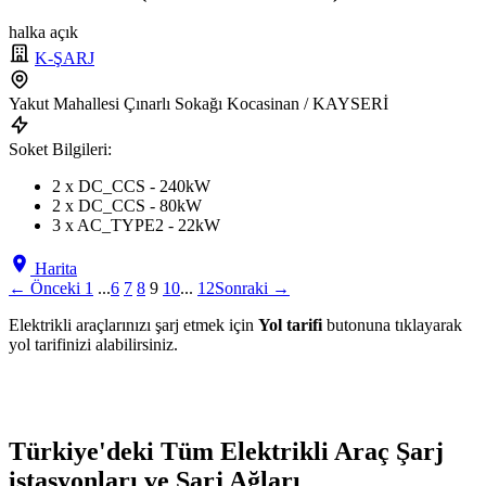
halka açık
K-ŞARJ
Yakut Mahallesi Çınarlı Sokağı Kocasinan / KAYSERİ
Soket Bilgileri:
2 x DC_CCS - 240kW
2 x DC_CCS - 80kW
3 x AC_TYPE2 - 22kW
Harita
← Önceki
1
...
6
7
8
9
10
...
12
Sonraki →
Elektrikli araçlarınızı şarj etmek için
Yol tarifi
butonuna tıklayarak
yol tarifinizi alabilirsiniz.
Türkiye'deki Tüm Elektrikli Araç Şarj
istasyonları ve Şarj Ağları