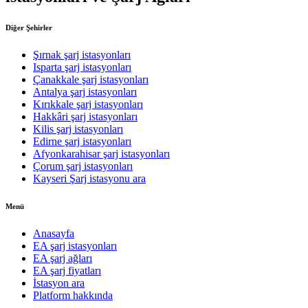
Diğer Şehirler
Şırnak şarj istasyonları
Isparta şarj istasyonları
Çanakkale şarj istasyonları
Antalya şarj istasyonları
Kırıkkale şarj istasyonları
Hakkâri şarj istasyonları
Kilis şarj istasyonları
Edirne şarj istasyonları
Afyonkarahisar şarj istasyonları
Çorum şarj istasyonları
Kayseri Şarj istasyonu ara
Menü
Anasayfa
EA şarj istasyonları
EA şarj ağları
EA şarj fiyatları
İstasyon ara
Platform hakkında