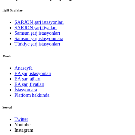
İlgili Sayfalar
ŞARJON şarj istasyonları
ŞARJON şarj fiyatları
Samsun şarj istasyonları
Samsun şarj istasyonu ara
Türkiye şarj istasyonları
Menü
Anasayfa
EA şarj istasyonları
EA şarj ağları
EA şarj fiyatları
İstasyon ara
Platform hakkında
Sosyal
Twitter
Youtube
Instagram