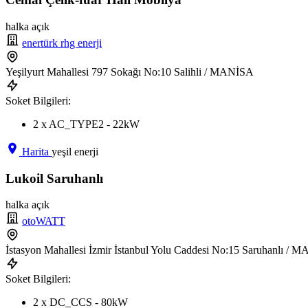
halka açık
enertürk rhg enerji
Yeşilyurt Mahallesi 797 Sokağı No:10 Salihli / MANİSA
Soket Bilgileri:
2 x AC_TYPE2 - 22kW
Harita
yeşil enerji
Lukoil Saruhanlı
halka açık
otoWATT
İstasyon Mahallesi İzmir İstanbul Yolu Caddesi No:15 Saruhanlı / 
Soket Bilgileri:
2 x DC_CCS - 80kW