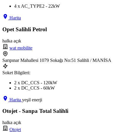
4 x AC_TYPE2 - 22kW
Harita
Opet Salihli Petrol
halka açık
wat mobilite
Sarıpınar Mahallesi 1079 Sokağı No:51 Salihli / MANİSA
Soket Bilgileri:
2 x DC_CCS - 120kW
2 x DC_CCS - 60kW
Harita
yeşil enerji
Otojet - Sanpa Total Salihli
halka açık
Otojet