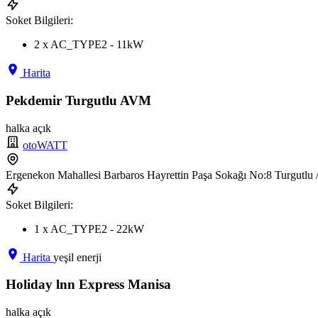
Soket Bilgileri:
2 x AC_TYPE2 - 11kW
Harita
Pekdemir Turgutlu AVM
halka açık
otoWATT
Ergenekon Mahallesi Barbaros Hayrettin Paşa Sokağı No:8 Turgutl
Soket Bilgileri:
1 x AC_TYPE2 - 22kW
Harita
yeşil enerji
Holiday lnn Express Manisa
halka açık