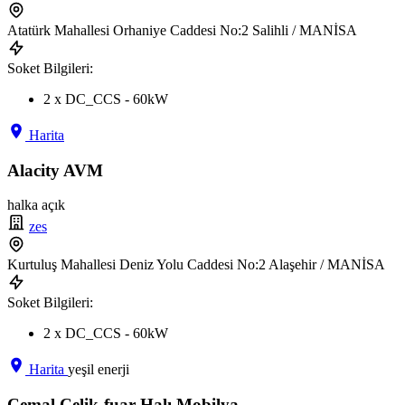
Atatürk Mahallesi Orhaniye Caddesi No:2 Salihli / MANİSA
Soket Bilgileri:
2 x DC_CCS - 60kW
Harita
Alacity AVM
halka açık
zes
Kurtuluş Mahallesi Deniz Yolu Caddesi No:2 Alaşehir / MANİSA
Soket Bilgileri:
2 x DC_CCS - 60kW
Harita
yeşil enerji
Cemal Çelik-fuar Halı Mobilya