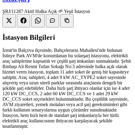
ŞRJ/11287
Aktif
Halka Açık
🌱 Yeşil İstasyon
İstasyon Bilgileri
İzmir'in Balçova ilçesinde, Bahçeleraras Mahallesi'nde bulunan
İstinye Park AVM'de konumlanan bu solarşarj istasyonu, elektrikli
araç sahiplerine kapsamlı ve çeşitli şarj imkanları sunmaktadır. Şehit
Binbaşı Ali Resmi Tufan Sokağı No:3 adresinde halka açık olarak
hizmet veren istasyon, toplam 11 adet soket ile geniş bir kapasiteye
sahiptir. Araç sahipleri, 4 adet 9 kW AC_TYPE2 soket sayesinde
alışveriş veya uzun süreli parklar sırasında araçlarını dengeli bir
şekilde şarj edebilirler. Daha hızlı şarj ihtiyacı olanlar için ise 4 adet
120 kW DC_CCS, 2 adet 60 kW DC_CCS ve 1 adet 29 kW
DC_CCS soket seçenekleri bulunmaktadır. Bu çeşitlilik sayesinde,
AVM ziyaretleri, yemek molaları veya acil şarj gereksinimleri gibi
farklı kullanım senaryolarına uygun çözümler sunulmaktadır.
İstasyon, hem hızlı hem de standart şarj imkanlarıyla her türlü
elektrikli araç kullanıcısının ihtiyacını karşılayacak şekilde
tasarlanmıştır.