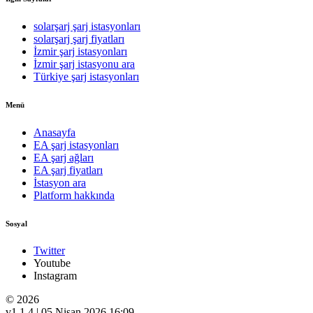
solarşarj şarj istasyonları
solarşarj şarj fiyatları
İzmir şarj istasyonları
İzmir şarj istasyonu ara
Türkiye şarj istasyonları
Menü
Anasayfa
EA şarj istasyonları
EA şarj ağları
EA şarj fiyatları
İstasyon ara
Platform hakkında
Sosyal
Twitter
Youtube
Instagram
© 2026
v1.1.4 | 05 Nisan 2026 16:09