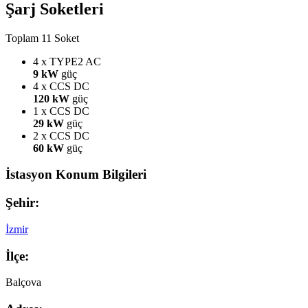
Şarj Soketleri
Toplam 11 Soket
4 x TYPE2
AC
9 kW
güç
4 x CCS
DC
120 kW
güç
1 x CCS
DC
29 kW
güç
2 x CCS
DC
60 kW
güç
İstasyon Konum Bilgileri
Şehir:
İzmir
İlçe:
Balçova