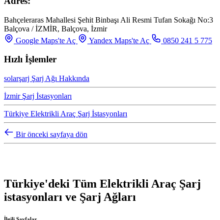
Adres:
Bahçeleraras Mahallesi Şehit Binbaşı Ali Resmi Tufan Sokağı No:3
Balçova / İZMİR, Balçova, İzmir
Google Maps'te Aç
Yandex Maps'te Aç
0850 241 5 775
Hızlı İşlemler
solarşarj Şarj Ağı Hakkında
İzmir Şarj İstasyonları
Türkiye Elektrikli Araç Şarj İstasyonları
Bir önceki sayfaya dön
Türkiye'deki Tüm Elektrikli Araç Şarj
istasyonları ve Şarj Ağları
İlgili Sayfalar