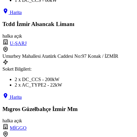
1 x DC_CCS - 60kW
Harita
Tcdd İzmir Alsancak Limanı
halka açık
U-ŞARJ
Umurbey Mahallesi Atatürk Caddesi No:97 Konak / İZMİR
Soket Bilgileri:
2 x DC_CCS - 200kW
2 x AC_TYPE2 - 22kW
Harita
Mıgros Güzelbahçe İzmir Mm
halka açık
MİGGO