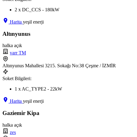
2 x DC_CCS - 180kW
Harita
yeşil enerji
Altınyunus
halka açık
varr TM
Altınyunus Mahallesi 3215. Sokağı No:38 Çeşme / İZMİR
Soket Bilgileri:
1 x AC_TYPE2 - 22kW
Harita
yeşil enerji
Gaziemir Kipa
halka açık
zes