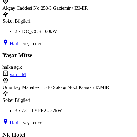
Akçay Caddesi No:253/3 Gaziemir / İZMİR
Soket Bilgileri:
2 x DC_CCS - 60kW
Harita
yeşil enerji
Yaşar Müze
halka açık
varr TM
Umurbey Mahallesi 1530 Sokağı No:3 Konak / İZMİR
Soket Bilgileri:
3 x AC_TYPE2 - 22kW
Harita
yeşil enerji
Nk Hotel