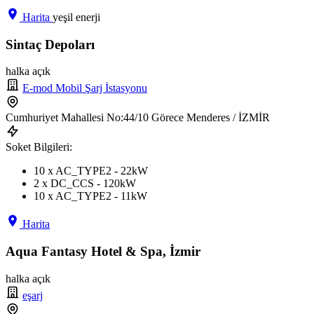
Harita
yeşil enerji
Sintaç Depoları
halka açık
E-mod Mobil Şarj İstasyonu
Cumhuriyet Mahallesi No:44/10 Görece Menderes / İZMİR
Soket Bilgileri:
10 x AC_TYPE2 - 22kW
2 x DC_CCS - 120kW
10 x AC_TYPE2 - 11kW
Harita
Aqua Fantasy Hotel & Spa, İzmir
halka açık
eşarj