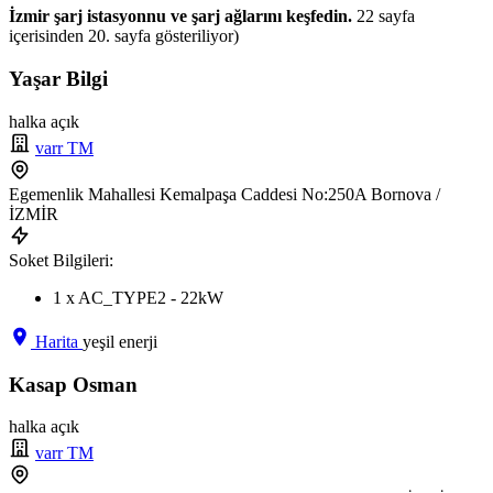
İzmir şarj istasyonnu ve şarj ağlarını keşfedin.
22 sayfa
içerisinden 20. sayfa gösteriliyor)
Yaşar Bilgi
halka açık
varr TM
Egemenlik Mahallesi Kemalpaşa Caddesi No:250A Bornova /
İZMİR
Soket Bilgileri:
1 x AC_TYPE2 - 22kW
Harita
yeşil enerji
Kasap Osman
halka açık
varr TM