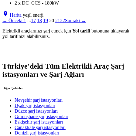
2 x DC_CCS - 180kW
Harita
yeşil enerji
← Önceki
1
...
17
18
19
20
21
22
Sonraki →
Elektrikli araçlarınızı şarj etmek için
Yol tarifi
butonuna tıklayarak
yol tarifinizi alabilirsiniz.
Türkiye'deki Tüm Elektrikli Araç Şarj
istasyonları ve Şarj Ağları
Diğer Şehirler
Nevşehir şarj istasyonları
Uşak şarj istasyonları
Düzce şarj istasyonları
Gümüşhane şarj istasyonları
Eskişehir şarj istasyonları
Çanakkale şarj istasyonları
Denizli şarj istasyonları