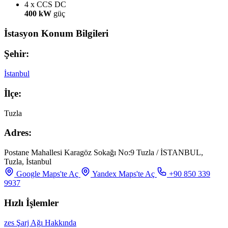
4 x CCS
DC
400 kW
güç
İstasyon Konum Bilgileri
Şehir:
İstanbul
İlçe:
Tuzla
Adres:
Postane Mahallesi Karagöz Sokağı No:9 Tuzla / İSTANBUL,
Tuzla, İstanbul
Google Maps'te Aç
Yandex Maps'te Aç
+90 850 339
9937
Hızlı İşlemler
zes Şarj Ağı Hakkında