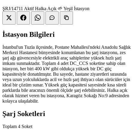
ŞRJ/14711
Aktif
Halka Açık
🌱 Yeşil İstasyon
İstasyon Bilgileri
İstanbul'un Tuzla ilçesinde, Postane Mahallesi'ndeki Anadolu Sağlık
Merkezi Hastanesi bünyesinde konumlanan bu şarj istasyonu, zes
şarj ağı güvencesiyle elektrikli araç sahiplerine yüksek hızlı şarj
imkanı sunmaktadır. Toplam 4 adet DC_CCS soketine sahip olan
istasyon, her biri 400 kW gibi oldukça yüksek bir DC güç
kapasitesiyle donatılmıştır. Bu sayede, hastane ziyaretleri sırasında
veya uzun yolculuklarda acil ve hızlı şarj ihtiyacı olan sürücüler için
ideal bir çözüm sunar. Yüksek güç kapasitesi sayesinde kısa süreli
parklarda bile aracınızı önemli ölçüde şarj edebilirsiniz. Halka açık
olarak hizmet veren bu istasyona, Karagöz Sokağı No:9 adresinden
kolayca ulaşılabilir.
Şarj Soketleri
Toplam 4 Soket