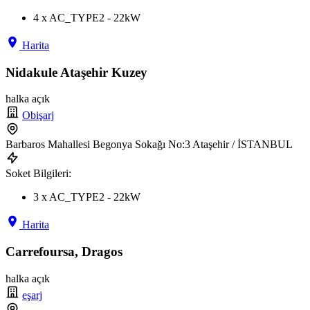
4 x AC_TYPE2 - 22kW
Harita
Nidakule Ataşehir Kuzey
halka açık
Obişarj
Barbaros Mahallesi Begonya Sokağı No:3 Ataşehir / İSTANBUL
Soket Bilgileri:
3 x AC_TYPE2 - 22kW
Harita
Carrefoursa, Dragos
halka açık
eşarj