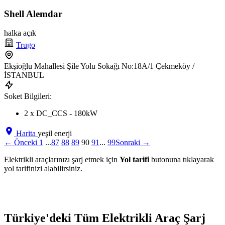
Shell Alemdar
halka açık
Trugo
Ekşioğlu Mahallesi Şile Yolu Sokağı No:18A/1 Çekmeköy /
İSTANBUL
Soket Bilgileri:
2 x DC_CCS - 180kW
Harita
yeşil enerji
← Önceki
1
...
87
88
89
90
91
...
99
Sonraki →
Elektrikli araçlarınızı şarj etmek için
Yol tarifi
butonuna tıklayarak
yol tarifinizi alabilirsiniz.
Türkiye'deki Tüm Elektrikli Araç Şarj