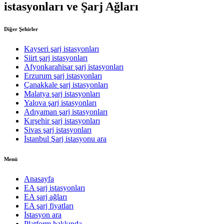
istasyonları ve Şarj Ağları
Diğer Şehirler
Kayseri şarj istasyonları
Siirt şarj istasyonları
Afyonkarahisar şarj istasyonları
Erzurum şarj istasyonları
Çanakkale şarj istasyonları
Malatya şarj istasyonları
Yalova şarj istasyonları
Adıyaman şarj istasyonları
Kırşehir şarj istasyonları
Sivas şarj istasyonları
İstanbul Şarj istasyonu ara
Menü
Anasayfa
EA şarj istasyonları
EA şarj ağları
EA şarj fiyatları
İstasyon ara
Platform hakkında