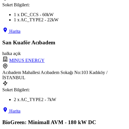
Soket Bilgileri:
1 x DC_CCS - 60kW
1 x AC_TYPE2 - 22kW
Harita
San Kuaför Acıbadem
halka açık
MINUS ENERGY
Acıbadem Mahallesi Acıbadem Sokağı No:103 Kadıköy /
İSTANBUL
Soket Bilgileri:
2 x AC_TYPE2 - 7kW
Harita
BioGreen: Minimall AVM - 180 kW DC