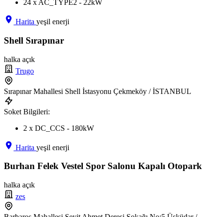
24 x AC_TYPE2 - 22kW
Harita
yeşil enerji
Shell Sırapınar
halka açık
Trugo
Sırapınar Mahallesi Shell İstasyonu Çekmeköy / İSTANBUL
Soket Bilgileri:
2 x DC_CCS - 180kW
Harita
yeşil enerji
Burhan Felek Vestel Spor Salonu Kapalı Otopark
halka açık
zes
Barbaros Mahallesi Seyit Ahmet Deresi Sokağı No:5 Üsküdar /