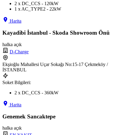
2 x DC_CCS - 120kW
1 x AC_TYPE2 - 22kW
Harita
Kayadibi İstanbul - Skoda Showroom Önü
halka açık
D-Charge
Ekşioğlu Mahallesi Uçar Sokağı No:15-17 Çekmeköy /
İSTANBUL
Soket Bilgileri:
2 x DC_CCS - 360kW
Harita
Genemek Sancaktepe
halka açık