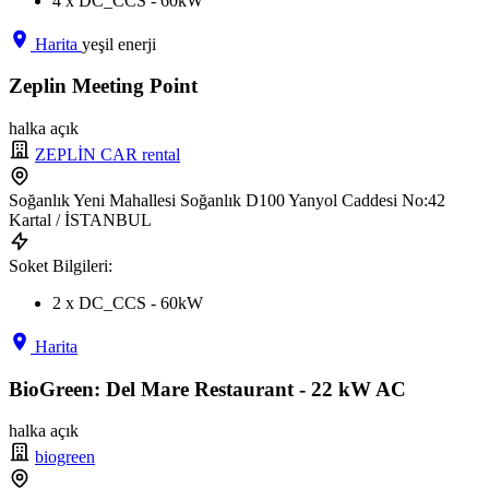
4 x DC_CCS - 60kW
Harita
yeşil enerji
Zeplin Meeting Point
halka açık
ZEPLİN CAR rental
Soğanlık Yeni Mahallesi Soğanlık D100 Yanyol Caddesi No:42
Kartal / İSTANBUL
Soket Bilgileri:
2 x DC_CCS - 60kW
Harita
BioGreen: Del Mare Restaurant - 22 kW AC
halka açık
biogreen