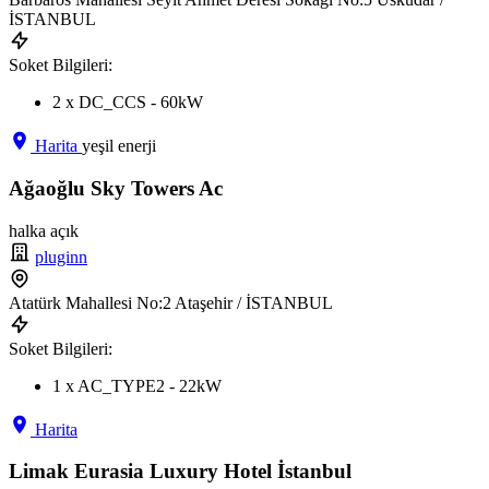
İSTANBUL
Soket Bilgileri:
2 x DC_CCS - 60kW
Harita
yeşil enerji
Ağaoğlu Sky Towers Ac
halka açık
pluginn
Atatürk Mahallesi No:2 Ataşehir / İSTANBUL
Soket Bilgileri:
1 x AC_TYPE2 - 22kW
Harita
Limak Eurasia Luxury Hotel İstanbul