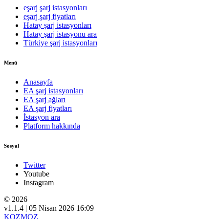
eşarj şarj istasyonları
eşarj şarj fiyatları
Hatay şarj istasyonları
Hatay şarj istasyonu ara
Türkiye şarj istasyonları
Menü
Anasayfa
EA şarj istasyonları
EA şarj ağları
EA şarj fiyatları
İstasyon ara
Platform hakkında
Sosyal
Twitter
Youtube
Instagram
© 2026
v1.1.4 | 05 Nisan 2026 16:09
KOZMOZ