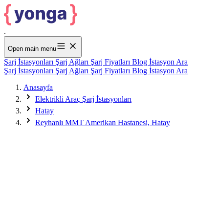
.
Open main menu
Şarj İstasyonları
Şarj Ağları
Şarj Fiyatları
Blog
İstasyon Ara
Şarj İstasyonları
Şarj Ağları
Şarj Fiyatları
Blog
İstasyon Ara
Anasayfa
Elektrikli Araç Şarj İstasyonları
Hatay
Reyhanlı MMT Amerikan Hastanesi, Hatay