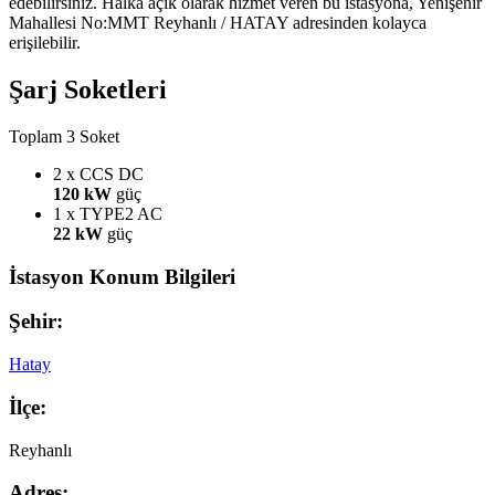
edebilirsiniz. Halka açık olarak hizmet veren bu istasyona, Yenişehir
Mahallesi No:MMT Reyhanlı / HATAY adresinden kolayca
erişilebilir.
Şarj Soketleri
Toplam 3 Soket
2 x CCS
DC
120 kW
güç
1 x TYPE2
AC
22 kW
güç
İstasyon Konum Bilgileri
Şehir:
Hatay
İlçe:
Reyhanlı
Adres: