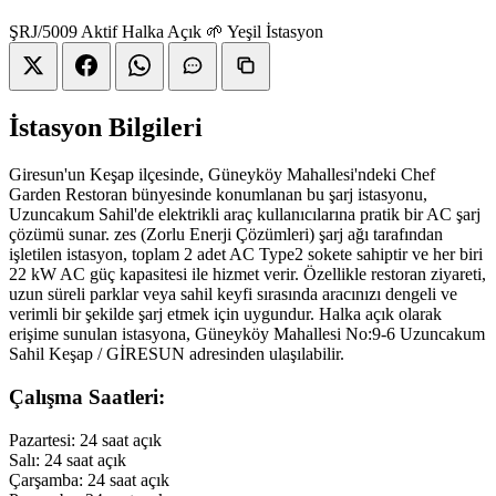
ŞRJ/5009
Aktif
Halka Açık
🌱 Yeşil İstasyon
İstasyon Bilgileri
Giresun'un Keşap ilçesinde, Güneyköy Mahallesi'ndeki Chef
Garden Restoran bünyesinde konumlanan bu şarj istasyonu,
Uzuncakum Sahil'de elektrikli araç kullanıcılarına pratik bir AC şarj
çözümü sunar. zes (Zorlu Enerji Çözümleri) şarj ağı tarafından
işletilen istasyon, toplam 2 adet AC Type2 sokete sahiptir ve her biri
22 kW AC güç kapasitesi ile hizmet verir. Özellikle restoran ziyareti,
uzun süreli parklar veya sahil keyfi sırasında aracınızı dengeli ve
verimli bir şekilde şarj etmek için uygundur. Halka açık olarak
erişime sunulan istasyona, Güneyköy Mahallesi No:9-6 Uzuncakum
Sahil Keşap / GİRESUN adresinden ulaşılabilir.
Çalışma Saatleri:
Pazartesi: 24 saat açık
Salı: 24 saat açık
Çarşamba: 24 saat açık