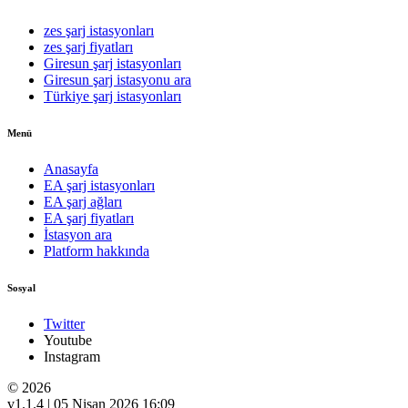
zes şarj istasyonları
zes şarj fiyatları
Giresun şarj istasyonları
Giresun şarj istasyonu ara
Türkiye şarj istasyonları
Menü
Anasayfa
EA şarj istasyonları
EA şarj ağları
EA şarj fiyatları
İstasyon ara
Platform hakkında
Sosyal
Twitter
Youtube
Instagram
© 2026
v1.1.4 | 05 Nisan 2026 16:09