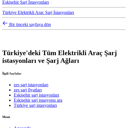
Eskişehir Şarj İstasyonları
Türkiye Elektrikli Araç Şarj İstasyonları
Bir önceki sayfaya dön
Türkiye'deki Tüm Elektrikli Araç Şarj
istasyonları ve Şarj Ağları
İlgili Sayfalar
zes şarj istasyonları
zes şarj fiyatları
Eskişehir şarj istasyonları
Eskişehir şarj istasyonu ara
Türkiye şarj istasyonları
Menü