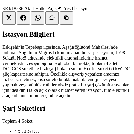
ŞRJ/18236
Aktif
Halka Açık
🌱 Yeşil İstasyon
İstasyon Bilgileri
Eskişehir'in Tepebaşı ilçesinde, Aşağısöğütönü Mahallesi'nde
bulunan Söğütönü Migros'ta konumlanan bu şarj istasyonu, 1598
Sokağı No:5 adresinde elektrikli araç sahiplerine hizmet
vermektedir. zes şarj ağına bağlı olan bu nokta, toplam 4 adet
DC_CCS soketi ile hızlı şarj imkanı sunar. Her bir soket 60 kW DC
güç kapasitesine sahiptir. Özellikle alışveriş yaparken aracınızı
hızlıca şarj etmek, kısa süreli duraklamalarda enerji takviyesi
yapmak veya günlük rutinlerinizde pratik bir şarj çözümü arayanlar
için idealdir. Halka açık olarak hizmet veren istasyon, tüm elektrikli
araç kullanıcılarının erişimine açıktır.
Şarj Soketleri
Toplam 4 Soket
4 x CCS
DC