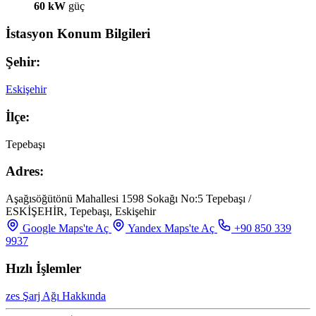
60 kW
güç
İstasyon Konum Bilgileri
Şehir:
Eskişehir
İlçe:
Tepebaşı
Adres:
Aşağısöğütönü Mahallesi 1598 Sokağı No:5 Tepebaşı /
ESKİŞEHİR, Tepebaşı, Eskişehir
Google Maps'te Aç
Yandex Maps'te Aç
+90 850 339
9937
Hızlı İşlemler
zes Şarj Ağı Hakkında