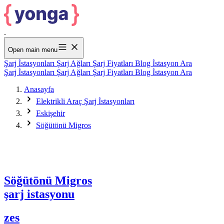
.
Open main menu
Şarj İstasyonları
Şarj Ağları
Şarj Fiyatları
Blog
İstasyon Ara
Şarj İstasyonları
Şarj Ağları
Şarj Fiyatları
Blog
İstasyon Ara
Anasayfa
Elektrikli Araç Şarj İstasyonları
Eskişehir
Söğütönü Migros
Söğütönü Migros
şarj istasyonu
zes