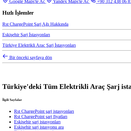
Google Maps'te Aç
Yandex Maps'te Aç
+90 312 438 06 8
Hızlı İşlemler
Rst ChargePoint Şarj Ağı Hakkında
Eskişehir Şarj İstasyonları
Türkiye Elektrikli Araç Şarj İstasyonları
Bir önceki sayfaya dön
Türkiye'deki Tüm Elektrikli Araç Şarj ista
İlgili Sayfalar
Rst ChargePoint şarj istasyonları
Rst ChargePoint şarj fiyatları
Eskişehir şarj istasyonları
Eskişehir şarj istasyonu ara