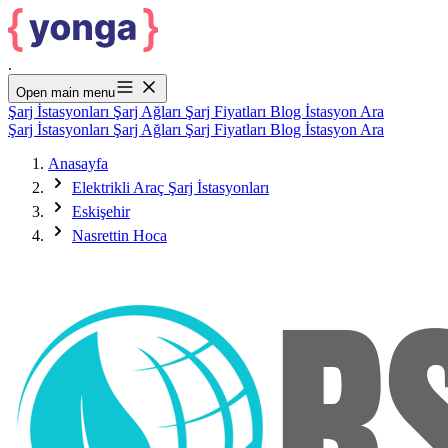
.
Open main menu
Şarj İstasyonları
Şarj Ağları
Şarj Fiyatları
Blog
İstasyon Ara
Şarj İstasyonları
Şarj Ağları
Şarj Fiyatları
Blog
İstasyon Ara
Anasayfa
Elektrikli Araç Şarj İstasyonları
Eskişehir
Nasrettin Hoca