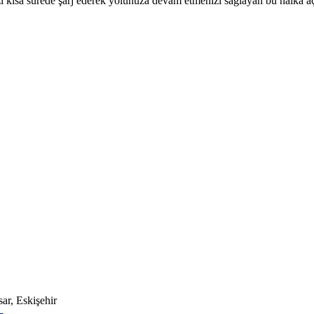
ınızı kısa sürede şarj ederek yolunuza devam etmenizi sağlayan bu halka 
ar, Eskişehir