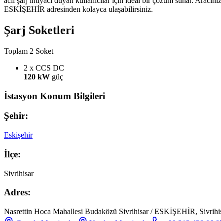
acil şarj ihtiyacı duyan kullanıcılar için ideal bir çözüm sunar. Arac
ESKİŞEHİR adresinden kolayca ulaşabilirsiniz.
Şarj Soketleri
Toplam 2 Soket
2 x CCS
DC
120 kW
güç
İstasyon Konum Bilgileri
Şehir:
Eskişehir
İlçe:
Sivrihisar
Adres:
Nasrettin Hoca Mahallesi Budaközü Sivrihisar / ESKİŞEHİR, Sivrihis