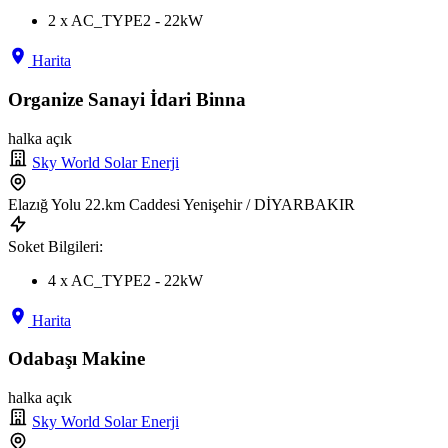
2 x AC_TYPE2 - 22kW
Harita
Organize Sanayi İdari Binna
halka açık
Sky World Solar Enerji
Elazığ Yolu 22.km Caddesi Yenişehir / DİYARBAKIR
Soket Bilgileri:
4 x AC_TYPE2 - 22kW
Harita
Odabaşı Makine
halka açık
Sky World Solar Enerji