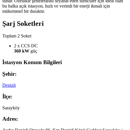
sunar. Özellikle şehirlerarası seyahat eden sürücüler için ideal olan
bu halka açık istasyon, hızlı ve verimli bir enerji ikmali için
mükemmel bir duraktır.
Şarj Soketleri
Toplam 2 Soket
2 x CCS
DC
360 kW
güç
İstasyon Konum Bilgileri
Şehir:
Denizli
İlçe:
Sarayköy
Adres: