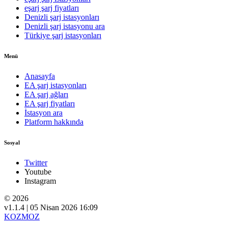
eşarj şarj fiyatları
Denizli şarj istasyonları
Denizli şarj istasyonu ara
Türkiye şarj istasyonları
Menü
Anasayfa
EA şarj istasyonları
EA şarj ağları
EA şarj fiyatları
İstasyon ara
Platform hakkında
Sosyal
Twitter
Youtube
Instagram
© 2026
v1.1.4 | 05 Nisan 2026 16:09
KOZMOZ