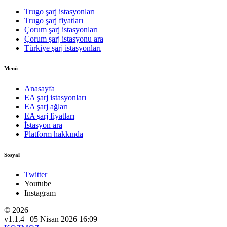
Trugo şarj istasyonları
Trugo şarj fiyatları
Çorum şarj istasyonları
Çorum şarj istasyonu ara
Türkiye şarj istasyonları
Menü
Anasayfa
EA şarj istasyonları
EA şarj ağları
EA şarj fiyatları
İstasyon ara
Platform hakkında
Sosyal
Twitter
Youtube
Instagram
© 2026
v1.1.4 | 05 Nisan 2026 16:09