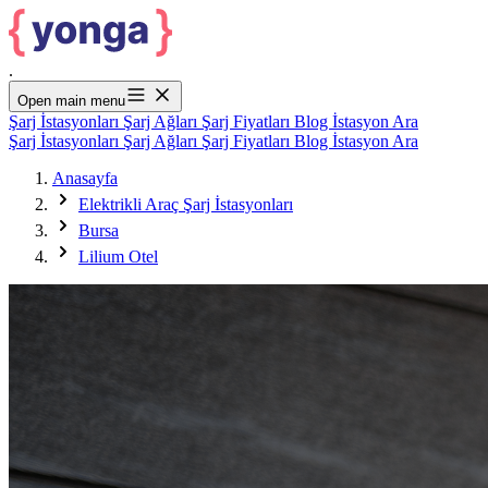
.
Open main menu
Şarj İstasyonları
Şarj Ağları
Şarj Fiyatları
Blog
İstasyon Ara
Şarj İstasyonları
Şarj Ağları
Şarj Fiyatları
Blog
İstasyon Ara
Anasayfa
Elektrikli Araç Şarj İstasyonları
Bursa
Lilium Otel