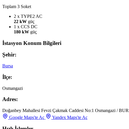
Toplam 3 Soket
2 x TYPE2
AC
22 kW
güç
1 x CCS
DC
180 kW
güç
İstasyon Konum Bilgileri
Şehir:
Bursa
İlçe:
Osmangazi
Adres:
Doğanbey Mahallesi Fevzi Çakmak Caddesi No:1 Osmangazi / BUR
Google Maps'te Aç
Yandex Maps'te Aç
Hızlı İşlemler