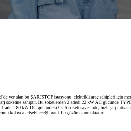
de yer alan bu ŞARJSTOP istasyonu, elektrikli araç sahipleri için merk
j soketine sahiptir. Bu soketlerden 2 adedi 22 kW AC gücünde TYPE2 o
a, 1 adet 180 kW DC gücündeki CCS soketi sayesinde, hızlı şarj ihtiyacı 
arının kolayca erişebileceği pratik bir çözüm sunmaktadır.