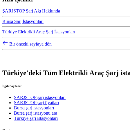
ŞARJSTOP Şarj Ağı Hakkında
Bursa Şarj İstasyonları
Türkiye Elektrikli Araç Şarj İstasyonları
Bir önceki sayfaya dön
Türkiye'deki Tüm Elektrikli Araç Şarj ista
İlgili Sayfalar
ŞARJSTOP şarj istasyonları
ŞARJSTOP şarj fiyatları
Bursa şarj istasyonları
Bursa şarj istasyonu ara
Türkiye şarj istasyonları
Menü