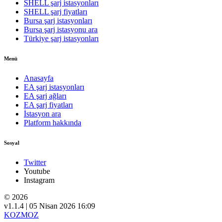
SHELL şarj istasyonları
SHELL şarj fiyatları
Bursa şarj istasyonları
Bursa şarj istasyonu ara
Türkiye şarj istasyonları
Menü
Anasayfa
EA şarj istasyonları
EA şarj ağları
EA şarj fiyatları
İstasyon ara
Platform hakkında
Sosyal
Twitter
Youtube
Instagram
© 2026
v1.1.4 | 05 Nisan 2026 16:09
KOZMOZ