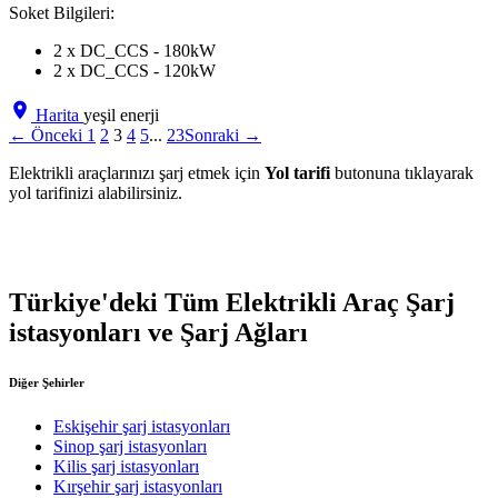
Soket Bilgileri:
2 x DC_CCS - 180kW
2 x DC_CCS - 120kW
Harita
yeşil enerji
← Önceki
1
2
3
4
5
...
23
Sonraki →
Elektrikli araçlarınızı şarj etmek için
Yol tarifi
butonuna tıklayarak
yol tarifinizi alabilirsiniz.
Türkiye'deki Tüm Elektrikli Araç Şarj
istasyonları ve Şarj Ağları
Diğer Şehirler
Eskişehir şarj istasyonları
Sinop şarj istasyonları
Kilis şarj istasyonları
Kırşehir şarj istasyonları