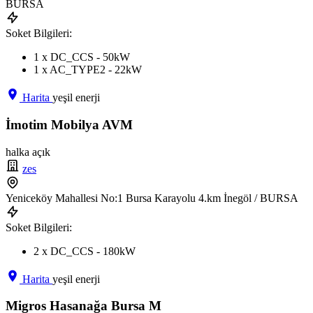
BURSA
Soket Bilgileri:
1 x DC_CCS - 50kW
1 x AC_TYPE2 - 22kW
Harita
yeşil enerji
İmotim Mobilya AVM
halka açık
zes
Yeniceköy Mahallesi No:1 Bursa Karayolu 4.km İnegöl / BURSA
Soket Bilgileri:
2 x DC_CCS - 180kW
Harita
yeşil enerji
Migros Hasanağa Bursa M