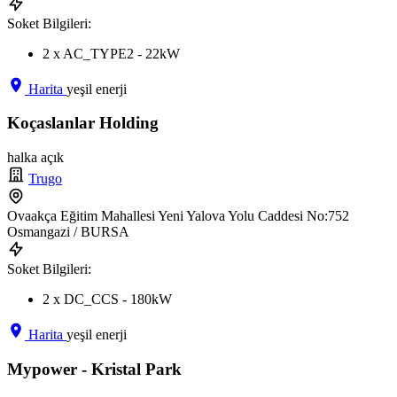
Soket Bilgileri:
2 x AC_TYPE2 - 22kW
Harita
yeşil enerji
Koçaslanlar Holding
halka açık
Trugo
Ovaakça Eğitim Mahallesi Yeni Yalova Yolu Caddesi No:752
Osmangazi / BURSA
Soket Bilgileri:
2 x DC_CCS - 180kW
Harita
yeşil enerji
Mypower - Kristal Park