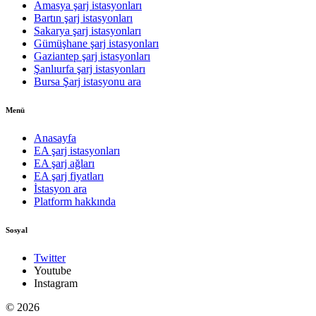
Amasya şarj istasyonları
Bartın şarj istasyonları
Sakarya şarj istasyonları
Gümüşhane şarj istasyonları
Gaziantep şarj istasyonları
Şanlıurfa şarj istasyonları
Bursa Şarj istasyonu ara
Menü
Anasayfa
EA şarj istasyonları
EA şarj ağları
EA şarj fiyatları
İstasyon ara
Platform hakkında
Sosyal
Twitter
Youtube
Instagram
© 2026