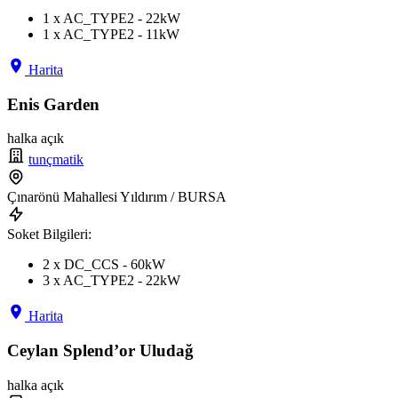
1 x AC_TYPE2 - 22kW
1 x AC_TYPE2 - 11kW
Harita
Enis Garden
halka açık
tunçmatik
Çınarönü Mahallesi Yıldırım / BURSA
Soket Bilgileri:
2 x DC_CCS - 60kW
3 x AC_TYPE2 - 22kW
Harita
Ceylan Splend’or Uludağ
halka açık