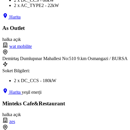
2 x DC_CCS - 60kW
2 x AC_TYPE2 - 22kW
Harita
As Outlet
halka açık
wat mobilite
Demirtaş Dumlupınar Mahallesi No:510 9.km Osmangazi / BURSA
Soket Bilgileri:
2 x DC_CCS - 180kW
Harita
yeşil enerji
Minteks Cafe&Restaurant
halka açık
zes