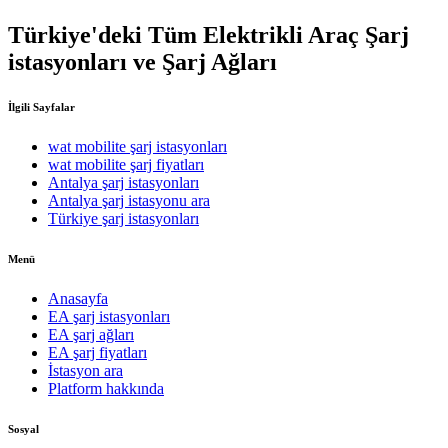
Türkiye'deki Tüm Elektrikli Araç Şarj
istasyonları ve Şarj Ağları
İlgili Sayfalar
wat mobilite şarj istasyonları
wat mobilite şarj fiyatları
Antalya şarj istasyonları
Antalya şarj istasyonu ara
Türkiye şarj istasyonları
Menü
Anasayfa
EA şarj istasyonları
EA şarj ağları
EA şarj fiyatları
İstasyon ara
Platform hakkında
Sosyal