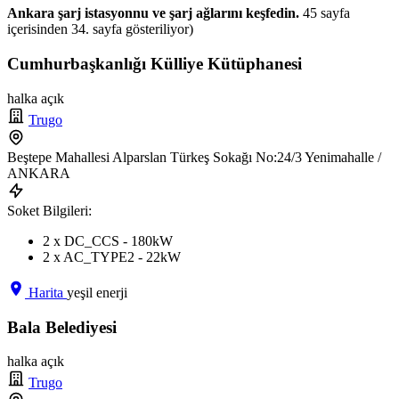
Ankara şarj istasyonnu ve şarj ağlarını keşfedin.
45 sayfa
içerisinden 34. sayfa gösteriliyor)
Cumhurbaşkanlığı Külliye Kütüphanesi
halka açık
Trugo
Beştepe Mahallesi Alparslan Türkeş Sokağı No:24/3 Yenimahalle /
ANKARA
Soket Bilgileri:
2 x DC_CCS - 180kW
2 x AC_TYPE2 - 22kW
Harita
yeşil enerji
Bala Belediyesi
halka açık
Trugo