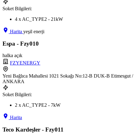
Soket Bilgileri:
4 x AC_TYPE2 - 21kW
Harita
yeşil enerji
Espa - Fzy010
halka açık
FZYENERGY
Yeni Bağlıca Mahallesi 1021 Sokağı No:12-B DUK-B Etimesgut /
ANKARA
Soket Bilgileri:
2 x AC_TYPE2 - 7kW
Harita
Teco Kardeşler - Fzy011