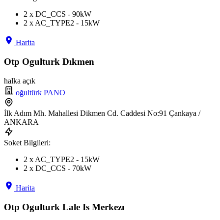
2 x DC_CCS - 90kW
2 x AC_TYPE2 - 15kW
Harita
Otp Ogulturk Dıkmen
halka açık
oğultürk PANO
İlk Adım Mh. Mahallesi Dikmen Cd. Caddesi No:91 Çankaya /
ANKARA
Soket Bilgileri:
2 x AC_TYPE2 - 15kW
2 x DC_CCS - 70kW
Harita
Otp Ogulturk Lale Is Merkezı