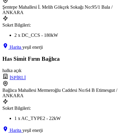
Şentepe Mahallesi İ. Melih Gökçek Sokağı No:95/1 Bala /
ANKARA
Soket Bilgileri:
2 x DC_CCS - 180kW
Harita
yeşil enerji
Has Simit Fırın Bağlıca
halka açık
İSPİRLİ
Bağlıca Mahallesi Mermeroğlu Caddesi No:64 B Etimesgut /
ANKARA
Soket Bilgileri:
1 x AC_TYPE2 - 22kW
Harita
yeşil enerji