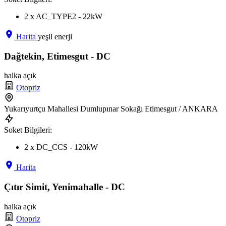
2 x AC_TYPE2 - 22kW
Harita
yeşil enerji
Dağtekin, Etimesgut - DC
halka açık
Otopriz
Yukarıyurtçu Mahallesi Dumlupınar Sokağı Etimesgut / ANKARA
Soket Bilgileri:
2 x DC_CCS - 120kW
Harita
Çıtır Simit, Yenimahalle - DC
halka açık
Otopriz