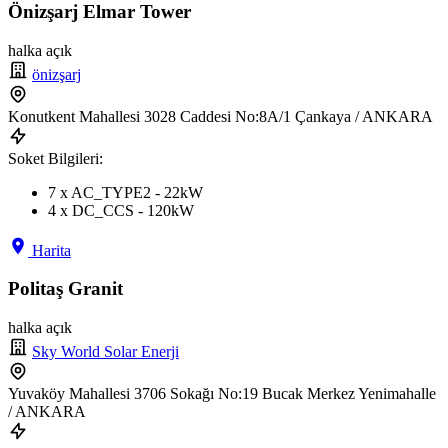
Önizşarj Elmar Tower
halka açık
önizşarj
Konutkent Mahallesi 3028 Caddesi No:8A/1 Çankaya / ANKARA
Soket Bilgileri:
7 x AC_TYPE2 - 22kW
4 x DC_CCS - 120kW
Harita
Politaş Granit
halka açık
Sky World Solar Enerji
Yuvaköy Mahallesi 3706 Sokağı No:19 Bucak Merkez Yenimahalle
/ ANKARA