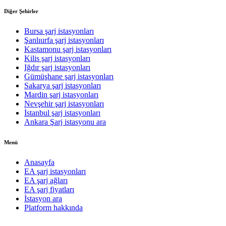
Diğer Şehirler
Bursa şarj istasyonları
Şanlıurfa şarj istasyonları
Kastamonu şarj istasyonları
Kilis şarj istasyonları
Iğdır şarj istasyonları
Gümüşhane şarj istasyonları
Sakarya şarj istasyonları
Mardin şarj istasyonları
Nevşehir şarj istasyonları
İstanbul şarj istasyonları
Ankara Şarj istasyonu ara
Menü
Anasayfa
EA şarj istasyonları
EA şarj ağları
EA şarj fiyatları
İstasyon ara
Platform hakkında