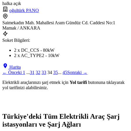
halka açık
oğultürk PANO
Saimekadın Mah. Mahallesi Asım Gündüz Cd. Caddesi No:1
Mamak / ANKARA
Soket Bilgileri:
2 x DC_CCS - 80kW
2 x AC_TYPE2 - 10kW
Harita
← Önceki
1
...
31
32
33
34
35
...
45
Sonraki →
Elektrikli araçlarınızı şarj etmek için
Yol tarifi
butonuna tıklayarak
yol tarifinizi alabilirsiniz.
Türkiye'deki Tüm Elektrikli Araç Şarj
istasyonları ve Şarj Ağları