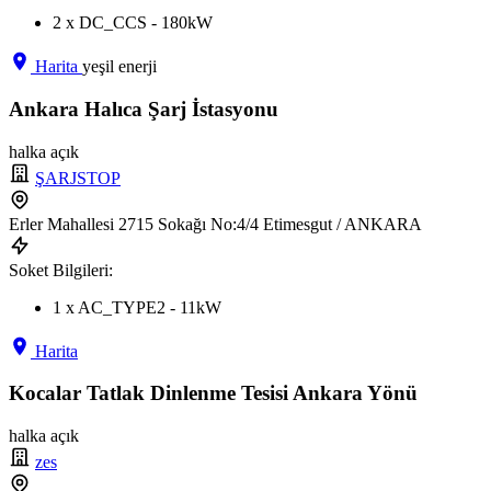
2 x DC_CCS - 180kW
Harita
yeşil enerji
Ankara Halıca Şarj İstasyonu
halka açık
ŞARJSTOP
Erler Mahallesi 2715 Sokağı No:4/4 Etimesgut / ANKARA
Soket Bilgileri:
1 x AC_TYPE2 - 11kW
Harita
Kocalar Tatlak Dinlenme Tesisi Ankara Yönü
halka açık
zes