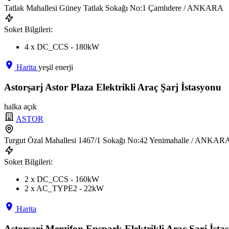
Tatlak Mahallesi Güney Tatlak Sokağı No:1 Çamlıdere / ANKARA
Soket Bilgileri:
4 x DC_CCS - 180kW
Harita
yeşil enerji
Astorşarj Astor Plaza Elektrikli Araç Şarj İstasyonu
halka açık
ASTOR
Turgut Özal Mahallesi 1467/1 Sokağı No:42 Yenimahalle / ANKAR
Soket Bilgileri:
2 x DC_CCS - 160kW
2 x AC_TYPE2 - 22kW
Harita
Astorşarj Merzifon Enspark Elektrikli Araç Şarj İsta