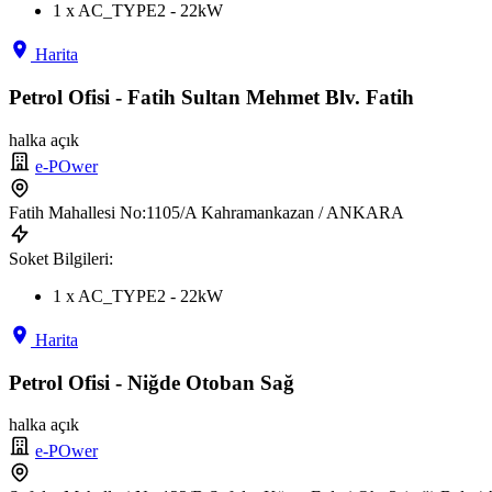
1 x AC_TYPE2 - 22kW
Harita
Petrol Ofisi - Fatih Sultan Mehmet Blv. Fatih
halka açık
e-POwer
Fatih Mahallesi No:1105/A Kahramankazan / ANKARA
Soket Bilgileri:
1 x AC_TYPE2 - 22kW
Harita
Petrol Ofisi - Niğde Otoban Sağ
halka açık
e-POwer