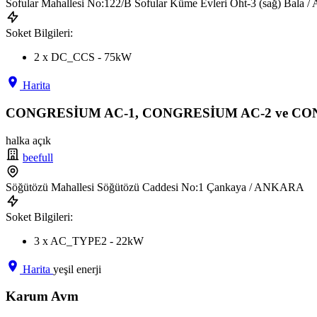
Sofular Mahallesi No:122/B Sofular Küme Evleri Oht-3 (sağ) Bal
Soket Bilgileri:
2 x DC_CCS - 75kW
Harita
CONGRESİUM AC-1, CONGRESİUM AC-2 ve CO
halka açık
beefull
Söğütözü Mahallesi Söğütözü Caddesi No:1 Çankaya / ANKARA
Soket Bilgileri:
3 x AC_TYPE2 - 22kW
Harita
yeşil enerji
Karum Avm