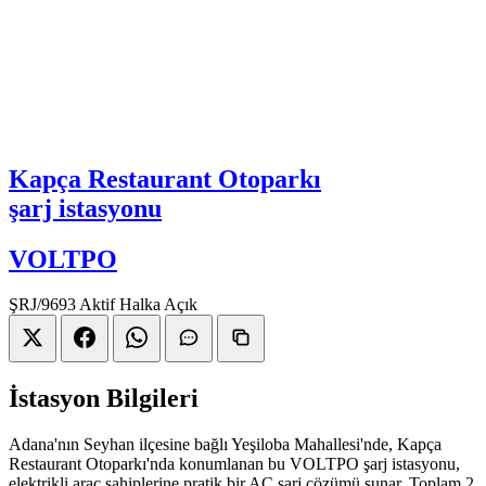
Kapça Restaurant Otoparkı
şarj istasyonu
VOLTPO
ŞRJ/9693
Aktif
Halka Açık
İstasyon Bilgileri
Adana'nın Seyhan ilçesine bağlı Yeşiloba Mahallesi'nde, Kapça
Restaurant Otoparkı'nda konumlanan bu VOLTPO şarj istasyonu,
elektrikli araç sahiplerine pratik bir AC şarj çözümü sunar. Toplam 2