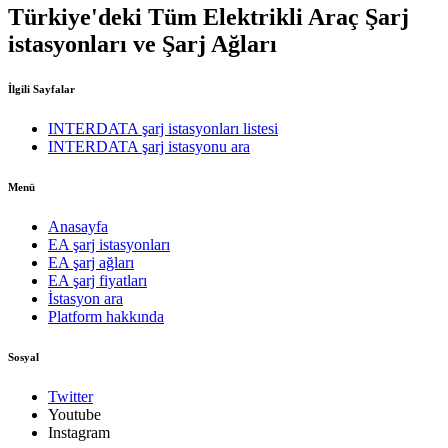
Türkiye'deki Tüm Elektrikli Araç Şarj
istasyonları ve Şarj Ağları
İlgili Sayfalar
INTERDATA şarj istasyonları listesi
INTERDATA şarj istasyonu ara
Menü
Anasayfa
EA şarj istasyonları
EA şarj ağları
EA şarj fiyatları
İstasyon ara
Platform hakkında
Sosyal
Twitter
Youtube
Instagram