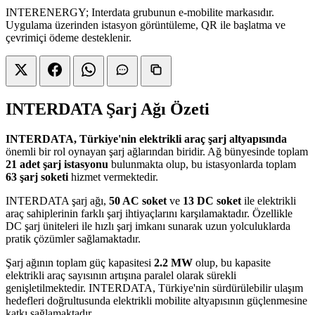
INTERENERGY; Interdata grubunun e‑mobilite markasıdır.
Uygulama üzerinden istasyon görüntüleme, QR ile başlatma ve
çevrimiçi ödeme desteklenir.
INTERDATA Şarj Ağı Özeti
INTERDATA, Türkiye'nin elektrikli araç şarj altyapısında
önemli bir rol oynayan şarj ağlarından biridir. Ağ bünyesinde toplam
21 adet şarj istasyonu
bulunmakta olup, bu istasyonlarda toplam
63 şarj soketi
hizmet vermektedir.
INTERDATA şarj ağı,
50 AC soket
ve
13 DC soket
ile elektrikli
araç sahiplerinin farklı şarj ihtiyaçlarını karşılamaktadır. Özellikle
DC şarj üniteleri ile hızlı şarj imkanı sunarak uzun yolculuklarda
pratik çözümler sağlamaktadır.
Şarj ağının toplam güç kapasitesi
2.2 MW
olup, bu kapasite
elektrikli araç sayısının artışına paralel olarak sürekli
genişletilmektedir. INTERDATA, Türkiye'nin sürdürülebilir ulaşım
hedefleri doğrultusunda elektrikli mobilite altyapısının güçlenmesine
katkı sağlamaktadır.