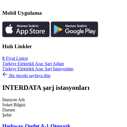
Mobil Uygulama
Hızlı Linkler
₺
Fiyat Listesi
Türkiye Elektrikli Araç Şarj Ağları
Türkiye Elektrikli Araç Şarj İstasyonları
Bir önceki sayfaya dön
INTERDATA şarj istasyonları
İstasyon Adı
Soket Bilgisi
Durum
Şehir
Hıghway Outlet A-1 Otopark