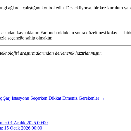
ngi ağlarda çalıştığını kontrol edin. Destekliyorsa, bir kez kurulum yap
şınmasından kaynaklanır. Farkında olduktan sonra düzeltmesi kolay — birk
zla seçeneğe sahip olmaktır.
 teknolojisi araştırmalarından derlenerek hazırlanmıştır.
raç Şarj İstasyonu Seçerken Dikkat Etmeniz Gerekenler →
nler
01 Aralık 2025 00:00
ız
15 Ocak 2026 00:00