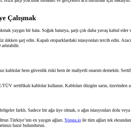
. Hızlı şarjı yolculuk molaları ve gerçekten acil durumlar için sakla
ye Çalışmak
takmak yaygın bir hata. Soğuk batarya, şarjı çok daha yavaş kabul eder v
ıkken şarj edin. Kapalı otoparklardaki istasyonları tercih edin. Aracın
rtırabilir.
z kablolar hem güvenlik riski hem de maliyetli onarım demektir. Sertifika
sertifikalı kablolar kullanın. Kabloları düzgün sarın, üzerinden araç
ölgeler farklı. Sadece bir ağa üye olmak, o ağın istasyonları dolu veya a
trun Türkiye’nin en yaygın ağları.
Yonga.io
ile tüm ağları tek ekranda
artınızı hazır bulundurun.