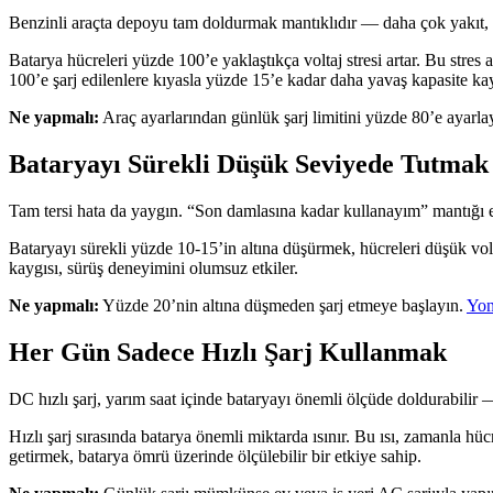
Benzinli araçta depoyu tam doldurmak mantıklıdır — daha çok yakıt, d
Batarya hücreleri yüzde 100’e yaklaştıkça voltaj stresi artar. Bu stres
100’e şarj edilenlere kıyasla yüzde 15’e kadar daha yavaş kapasite kay
Ne yapmalı:
Araç ayarlarından günlük şarj limitini yüzde 80’e ayarl
Bataryayı Sürekli Düşük Seviyede Tutmak
Tam tersi hata da yaygın. “Son damlasına kadar kullanayım” mantığı el
Bataryayı sürekli yüzde 10-15’in altına düşürmek, hücreleri düşük volt
kaygısı, sürüş deneyimini olumsuz etkiler.
Ne yapmalı:
Yüzde 20’nin altına düşmeden şarj etmeye başlayın.
Yon
Her Gün Sadece Hızlı Şarj Kullanmak
DC hızlı şarj, yarım saat içinde bataryayı önemli ölçüde doldurabilir
Hızlı şarj sırasında batarya önemli miktarda ısınır. Bu ısı, zamanla hüc
getirmek, batarya ömrü üzerinde ölçülebilir bir etkiye sahip.