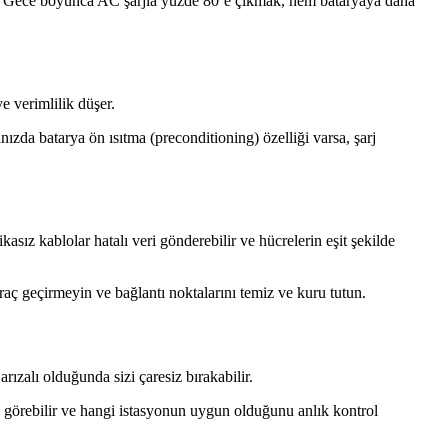
yın. Gece boyunca AC şarjla yüzde 80’e çıkmak, hem bataryaya daha
e verimlilik düşer.
ızda batarya ön ısıtma (preconditioning) özelliği varsa, şarj
sız kablolar hatalı veri gönderebilir ve hücrelerin eşit şekilde
 geçirmeyin ve bağlantı noktalarını temiz ve kuru tutun.
rızalı olduğunda sizi çaresiz bırakabilir.
n görebilir ve hangi istasyonun uygun olduğunu anlık kontrol