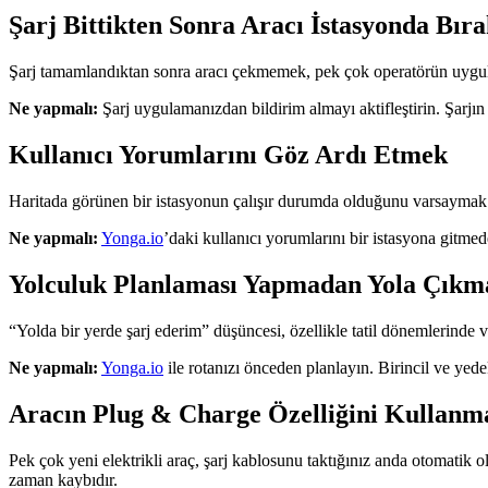
Şarj Bittikten Sonra Aracı İstasyonda Bı
Şarj tamamlandıktan sonra aracı çekmemek, pek çok operatörün uyguladı
Ne yapmalı:
Şarj uygulamanızdan bildirim almayı aktifleştirin. Şarjı
Kullanıcı Yorumlarını Göz Ardı Etmek
Haritada görünen bir istasyonun çalışır durumda olduğunu varsaymak riskl
Ne yapmalı:
Yonga.io
’daki kullanıcı yorumlarını bir istasyona gitm
Yolculuk Planlaması Yapmadan Yola Çıkm
“Yolda bir yerde şarj ederim” düşüncesi, özellikle tatil dönemlerinde ve
Ne yapmalı:
Yonga.io
ile rotanızı önceden planlayın. Birincil ve yede
Aracın Plug & Charge Özelliğini Kullan
Pek çok yeni elektrikli araç, şarj kablosunu taktığınız anda otomatik
zaman kaybıdır.