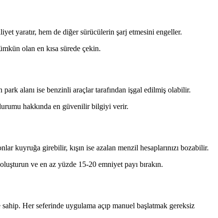
t yaratır, hem de diğer sürücülerin şarj etmesini engeller.
mümkün olan en kısa sürede çekin.
ark alanı ise benzinli araçlar tarafından işgal edilmiş olabilir.
urumu hakkında en güvenilir bilgiyi verir.
lar kuyruğa girebilir, kışın ise azalan menzil hesaplarınızı bozabilir.
si oluşturun ve en az yüzde 15-20 emniyet payı bırakın.
ine sahip. Her seferinde uygulama açıp manuel başlatmak gereksiz