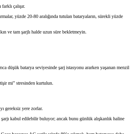
arklı çalışır.
ırmalar, yüzde 20-80 aralığında tutulan bataryaların, sürekli yüzde
kın ve tam şarjlı halde uzun süre bekletmeyin.
Ayrıca düşük batarya seviyesinde şarj istasyonu ararken yaşanan menzil
işir mi” stresinden kurtulun.
ı gereksiz yere zorlar.
ı şarjı kabul edilebilir buluyor; ancak bunu günlük alışkanlık haline