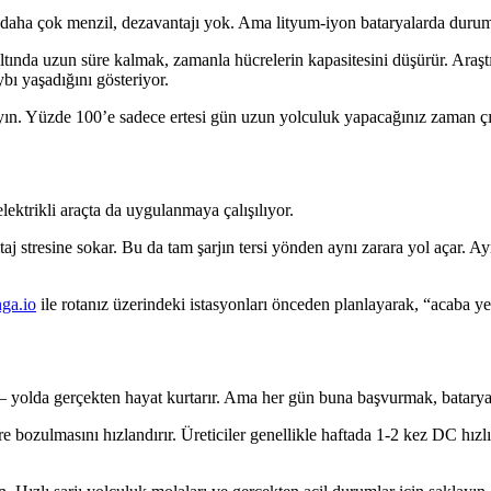
aha çok menzil, dezavantajı yok. Ama lityum-iyon bataryalarda durum f
 altında uzun süre kalmak, zamanla hücrelerin kapasitesini düşürür. Araşt
bı yaşadığını gösteriyor.
ayın. Yüzde 100’e sadece ertesi gün uzun yolculuk yapacağınız zaman çı
ektrikli araçta da uygulanmaya çalışılıyor.
aj stresine sokar. Bu da tam şarjın tersi yönden aynı zarara yol açar. 
ga.io
ile rotanız üzerindeki istasyonları önceden planlayarak, “acaba yet
 — yolda gerçekten hayat kurtarır. Ama her gün buna başvurmak, bataryay
re bozulmasını hızlandırır. Üreticiler genellikle haftada 1-2 kez DC hızl