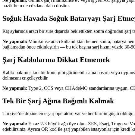
Ne yapmalı:
Günlük şarjı mümkünse ev veya iş yeri AC şarjıyla yapın
nazik hem de cüzdana daha dosttur.
Soğuk Havada Soğuk Bataryayı Şarj Etme
Kış aylarında aracı bir süre dışarıda beklettikten sonra doğrudan şarj 
Ne yapmalı:
Mümkünse aracı kullandıktan hemen sonra, batarya henüz ıl
bağlamadan önce etkinleştirin — bu tek başına şarj hızını yüzde 30-50 a
Şarj Kablolarına Dikkat Etmemek
Kablo bakımı sıkıcı bir konu gibi görünebilir ama hasarlı veya uygunsu
dolmasını engelleyebilir.
Ne yapmalı:
Type 2, CCS veya CHAdeMO standartlarına uygun, CE/TÜV 
Tek Bir Şarj Ağına Bağımlı Kalmak
Türkiye’de düzinelerce şarj operatörü var ve her birinin güçlü olduğu b
Ne yapmalı:
En az 2-3 büyük ağa üye olun. ZES, Eşarj, Trugo ve Vol
edebilirsiniz. Ayrıca QR kod ile şarj yapabilen istasyonlar için kredi k