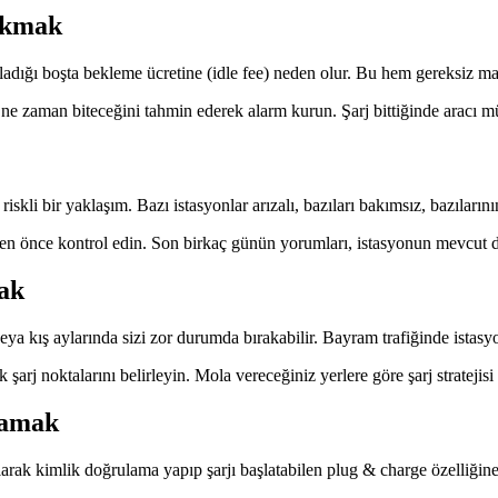
rakmak
ğı boşta bekleme ücretine (idle fee) neden olur. Bu hem gereksiz maliye
n ne zaman biteceğini tahmin ederek alarm kurun. Şarj bittiğinde aracı 
i bir yaklaşım. Bazı istasyonlar arızalı, bazıları bakımsız, bazılarının p
eden önce kontrol edin. Son birkaç günün yorumları, istasyonun mevcut d
ak
ya kış aylarında sizi zor durumda bırakabilir. Bayram trafiğinde istasyon
k şarj noktalarını belirleyin. Mola vereceğiniz yerlere göre şarj strateji
mamak
 olarak kimlik doğrulama yapıp şarjı başlatabilen plug & charge özelliğ