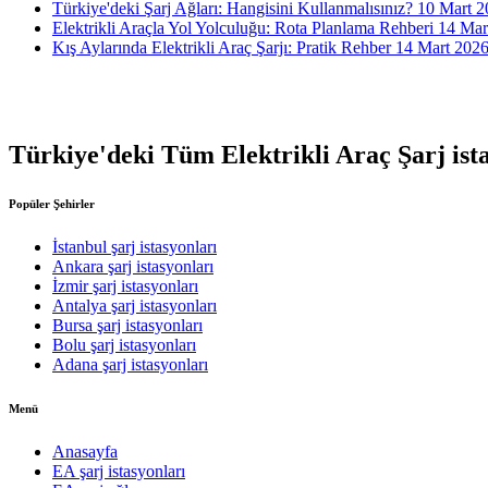
Türkiye'deki Şarj Ağları: Hangisini Kullanmalısınız?
10 Mart 2
Elektrikli Araçla Yol Yolculuğu: Rota Planlama Rehberi
14 Mar
Kış Aylarında Elektrikli Araç Şarjı: Pratik Rehber
14 Mart 2026
Türkiye'deki Tüm Elektrikli Araç Şarj ista
Popüler Şehirler
İstanbul şarj istasyonları
Ankara şarj istasyonları
İzmir şarj istasyonları
Antalya şarj istasyonları
Bursa şarj istasyonları
Bolu şarj istasyonları
Adana şarj istasyonları
Menü
Anasayfa
EA şarj istasyonları